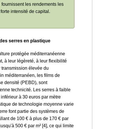
 fournissent les rendements les
forte intensité de capital.
des serres en plastique
culture protégée méditerranéenne
 à leur légèreté, à leur flexibilité
leur transmission élevée du
n méditerranéen, les films de
se densité (PEBD), sont
enne technicité. Les serres à faible
inférieur à 30 euros par mètre
astique de technologie moyenne varie
verre font partie des systèmes de
llant de 100 € à plus de 170 € par
jusqu'à 500 € par m² [4], ce qui limite