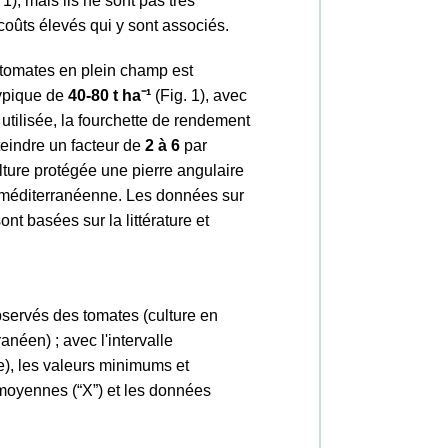
. 1), mais ils ne sont pas très
oûts élevés qui y sont associés.
tomates en plein champ est
ypique de
40-80 t ha
⁻
¹
(Fig. 1), avec
 utilisée, la fourchette de rendement
teindre un facteur de
2 à 6
par
ulture protégée une pierre angulaire
ure méditerranéenne. Les données sur
nt basées sur la littérature et
rvés des tomates (culture en
néen) ; avec l'intervalle
le), les valeurs minimums et
oyennes (“X”) et les données