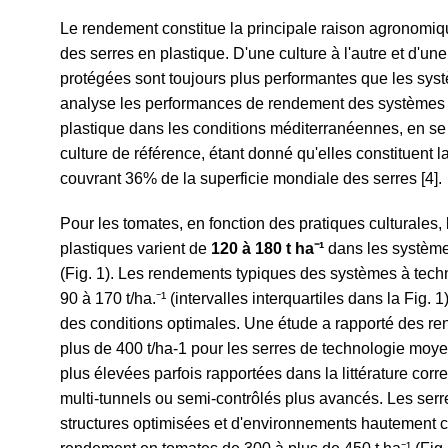
Le rendement constitue la principale raison agronomi
des serres en plastique. D'une culture à l'autre et d'une 
protégées sont toujours plus performantes que les syst
analyse les performances de rendement des systèmes 
plastique dans les conditions méditerranéennes, en s
culture de référence, étant donné qu'elles constituent la
couvrant 36% de la superficie mondiale des serres [4].
Pour les tomates, en fonction des pratiques culturale
plastiques varient de
120 à 180 t ha
⁻
¹
dans les système
(Fig. 1). Les rendements typiques des systèmes à tech
90 à 170 t/ha.
⁻
¹ (intervalles interquartiles dans la Fig.
des conditions optimales. Une étude a rapporté des r
plus de 400 t/ha
-1
pour les serres de technologie moye
plus élevées parfois rapportées dans la littérature co
multi-tunnels ou semi-contrôlés plus avancés. Les ser
structures optimisées et d'environnements hautement c