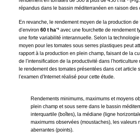
rendement en tomates de 300 à plus de 450 t ha
⁻
¹ (Fig
répandus dans le bassin méditerranéen en raison des c
En revanche, le rendement moyen de la production de 
d'environ
60 t ha
⁻
¹
avec une fourchette de rendement t
une forte variabilité interannuelle. Selon la technologie
moyen
pour les tomates sous serres plastiques peut at
rapport à la production en plein champ, faisant de la c
de l'intensification de la productivité dans l'horticult
le rendement des tomates présentées dans cet article so
l'examen d'Internet réalisé pour cette étude.
Rendements minimums, maximums et moyens obse
plein champ et sous serre dans le bassin méditerra
interquartile (boîtes), la médiane (ligne horizonta
maximums observées (moustaches), les valeurs m
aberrantes (points).