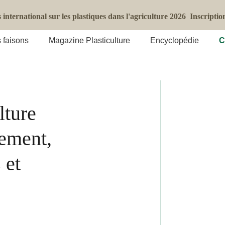
international sur les plastiques dans l'agriculture 2026
Inscriptio
 faisons
Magazine Plasticulture
Encyclopédie
C
lture
ement,
 et