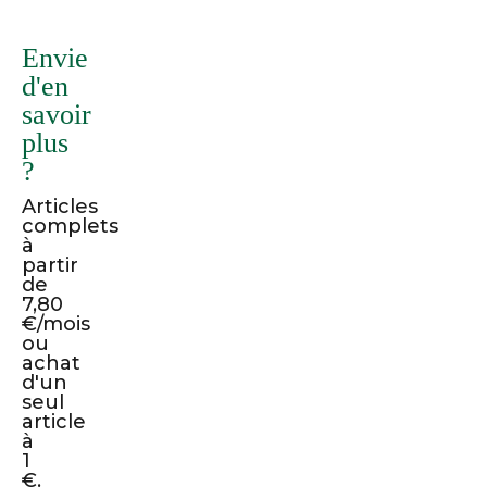
existe
de
Envie
nombreuses
d'en
variantes
savoir
de
plus
passages
?
de
Lorem
Articles
complets
Ipsum,
à
mais
partir
de
la
7,80
majorité
€/mois
d'entre
ou
achat
eux
d'un
ont
seul
article
été
à
altérés
1
d'une
€.