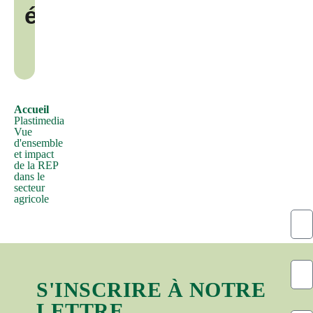
également
rien
d'embarrassant
n'est
caché
au
milieu
Accueil
du
Plastimedia
Vue
texte.
d'ensemble
Tous
et impact
de la REP
les
dans le
générateurs
secteur
agricole
de
Lorem
Ipsum
sur
Internet
S'INSCRIRE À NOTRE
ont
LETTRE
tendance