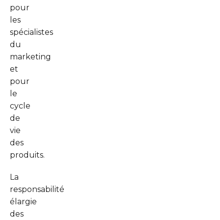
pour
les
spécialistes
du
marketing
et
pour
le
cycle
de
vie
des
produits.
La
responsabilité
élargie
des