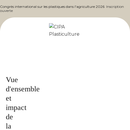
Congrès international sur les plastiques dans l'agriculture 2026
Inscription
ouverte
Publié
par le
magazine
2026
Vue
d'ensemble
et
impact
de
la