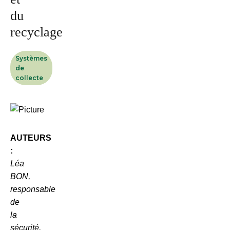
du
recyclage
Systèmes
de
collecte
AUTEURS
:
Léa
BON,
responsable
de
la
sécurité,