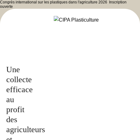
Congrès international sur les plastiques dans l'agriculture 2026
Inscription
ouverte
Publié
par le
magazine
2026
Une
collecte
efficace
au
profit
des
agriculteurs
et