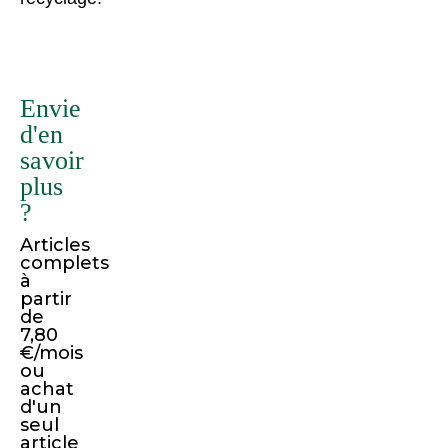
Il
existe
de
Envie
nombreuses
d'en
variantes
savoir
de
plus
passages
?
de
Articles
Lorem
complets
Ipsum,
à
mais
partir
de
la
7,80
majorité
€/mois
d'entre
ou
achat
eux
d'un
ont
seul
article
été