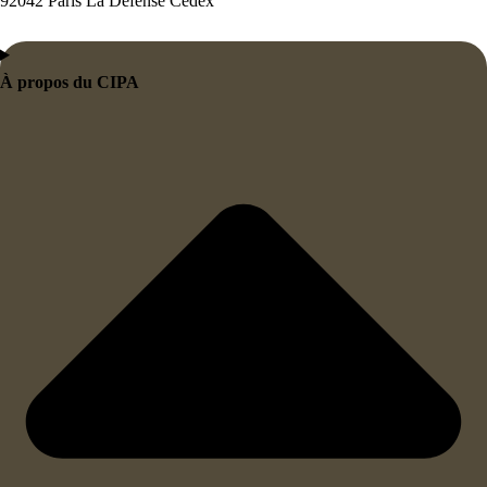
92042 Paris La Défense Cedex
À propos du CIPA